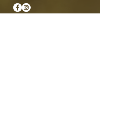
VAKANTIE SLUITINGEN
Carnavalsvakantie
zo 15 februari t/m do 19 februari 2026
Meivakantie
ma 27 april t/m ma 4 mei 2026
Zomervakantie
ma 27 juli t/m di 18 augustus 2026
Herfstvakantie
ma 19 oktober t/m zo 25 oktober 2026