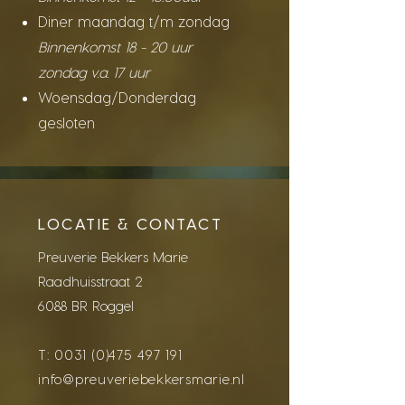
Diner maandag t/m zondag
Binnenkomst 18 - 20 uur
zondag v.a. 17 uur
Woensdag/Donderdag
gesloten
LOCATIE & CONTACT
Preuverie Bekkers Marie
Raadhuisstraat 2
6088 BR Roggel
T:
0031 (0)475 497 191
info@preuveriebekkersmarie.nl