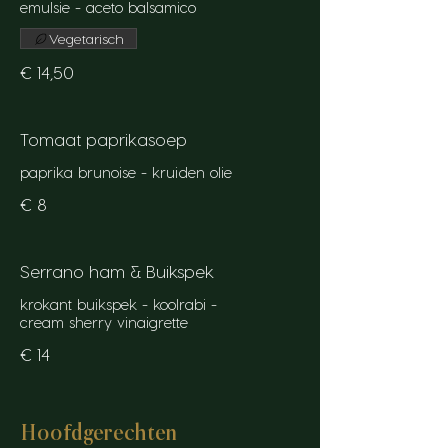
emulsie - aceto balsamico
Vegetarisch
€ 14,50
Tomaat paprikasoep
paprika brunoise - kruiden olie
€ 8
Serrano ham & Buikspek
krokant buikspek - koolrabi -
cream sherry vinaigrette
€ 14
Hoofdgerechten