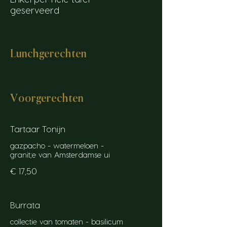
geserveerd
Lunchgerechten
Voorgerechten
Tartaar Tonijn
gazpacho - watermeloen -
granit;e van Amsterdamse ui
€ 17,50
Burrata
collectie van tomaten - basilicum