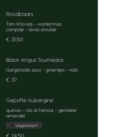
Roodbaars
Tom Kha kai - wortel/miso
compote - lavas emulsie
€ 31,50
Black Angus Tournedos
Gorgonzola saus - groentjes - rosti
€ 37
Gepofte Aubergine
quinoa - ras al hanout - gerookte
amandel
Vegetarisch
€ 24,50