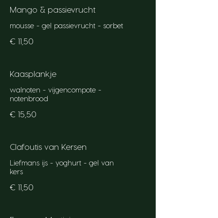
Mango & passievrucht
mousse - gel passievrucht - sorbet
€ 11,50
Kaasplankje
walnoten - vijgencompote -
€ 15,50
Clafoutis van Kersen
Liefmans ijs - yoghurt - gel van
kers
€ 11,50