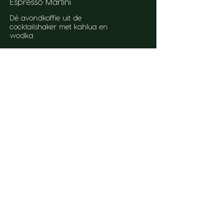
Espresso Martini
Dé avondkoffie uit de
cocktailshaker met kahlua en
wodka
€ 9
OPENINGSTIJDEN
Lunch op zaterdag en
zondag.
Binnenkomst 12 - 13.00uur
Diner maandag t/m zondag
Binnenkomst 18 - 20 uur
zondag v.a. 17 uur