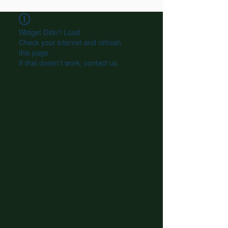
Widget Didn’t Load
Check your internet and refresh
this page.
If that doesn’t work, contact us.