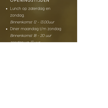
OPENINGSTIJDEN
Lunch op zaterdag en
zondag.
Binnenkomst 12 - 13.00uur
Diner maandag t/m zondag
Binnenkomst 18 - 20 uur
zondag v.a. 17 uur
Woensdag/Donderdag
gesloten
LOCATIE & CONTACT
Preuverie Bekkers Marie
Raadhuisstraat 2
6088 BR Roggel