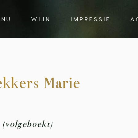
 N U
W I J N
I M P R E S S I E
A C
ekkers Marie
r
(volgeboekt)