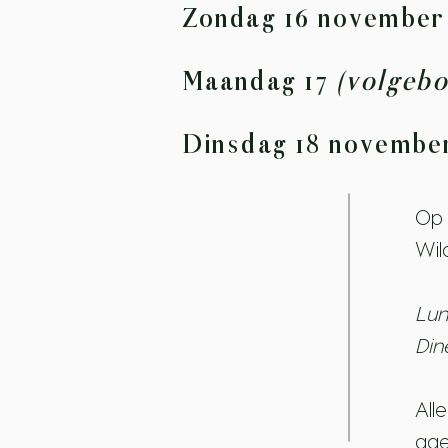
Zondag 16 novembe
Maandag 17
(volgebo
Dinsdag 18 novemb
Op 
Wil
Lun
Din
All
age