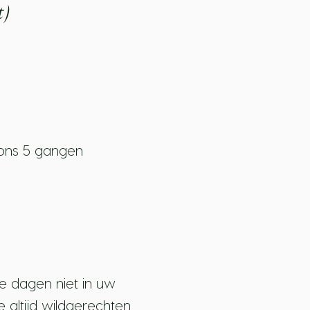
t)
ons 5 gangen
e dagen niet in uw
 altijd wildgerechten