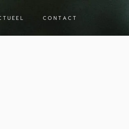
 T U E E L
C O N T A C T