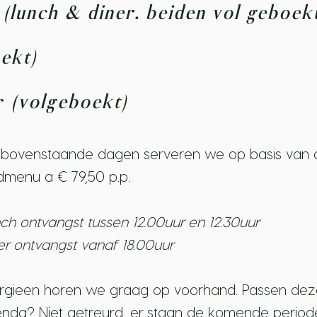
r
(lunch & diner. beiden vol geboek
ekt)
er
(volgeboekt)
bovenstaande dagen serveren we op basis van 
dmenu a € 79,50 p.p.
ch ontvangst tussen 12.00uur en 12.30uur
er ontvangst vanaf 18.00uur
ergieen horen we graag op voorhand. Passen dez
nda? Niet getreurd, er staan de komende periode