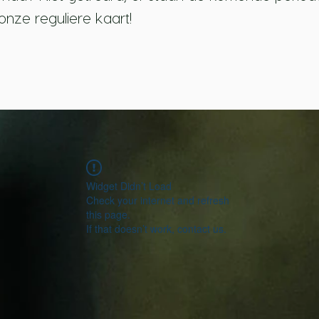
onze reguliere kaart!
Widget Didn’t Load
Check your internet and refresh
this page.
If that doesn’t work, contact us.