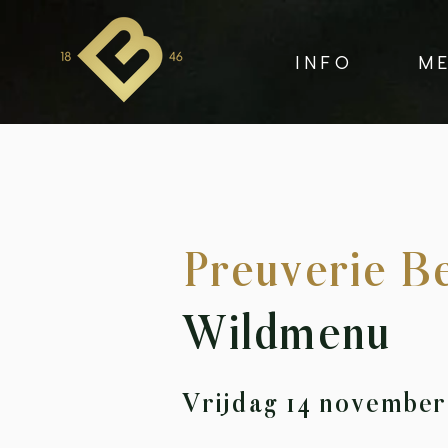
I N F O
M E
Preuverie B
Wildmenu
Vrijdag 14 novembe